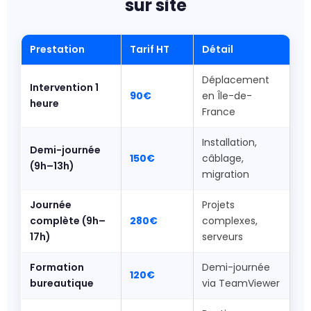
sur site
Prestation
Tarif HT
Détail
Déplacement
Intervention 1
90€
en Île-de-
heure
France
Installation,
Demi-journée
150€
câblage,
(9h–13h)
migration
Journée
Projets
complète (9h–
280€
complexes,
17h)
serveurs
Formation
Demi-journée
120€
bureautique
via TeamViewer