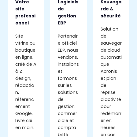
Votre
Logiciels
Sauvega
site
de
rde &
professi
gestion
sécurité
onnel
EBP
Solution
Site
Partenair
de
vitrine ou
e officiel
sauvegar
boutique
EBP, nous
de cloud
en ligne,
vendons,
automati
créé de A
installons
que
à Z :
et
Acronis
design,
formons
et plan
rédactio
sur les
de
n,
solutions
reprise
référenc
de
d'activité
ement
gestion
pour
Google.
commer
redémarr
Livré clé
ciale et
er en
en main.
compta
heures
bilité
en cas