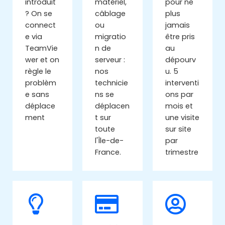
introduit
matériel,
pour ne
? On se
câblage
plus
connect
ou
jamais
e via
migratio
être pris
TeamVie
n de
au
wer et on
serveur :
dépourv
règle le
nos
u. 5
problèm
technicie
interventi
e sans
ns se
ons par
déplace
déplacen
mois et
ment
t sur
une visite
toute
sur site
l'Île-de-
par
France.
trimestre