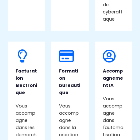
de
cyberatt
aque
Facturat
Formati
Accomp
ion
on
agneme
Electroni
bureauti
nt IA
que
que
Vous
Vous
Vous
accomp
accomp
accomp
agne
agne
agne
dans
dans les
dans la
l'automa
demarch
creation
tisation